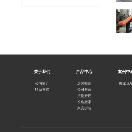
关于我们
产品中心
案例中
公司简介
居民搬家
搬家现
联系方式
公司搬家
货物搬迁
长途搬家
家具拆装