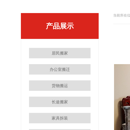
当前所在位
产品展示
居民搬家
办公室搬迁
货物搬运
长途搬家
家具拆装