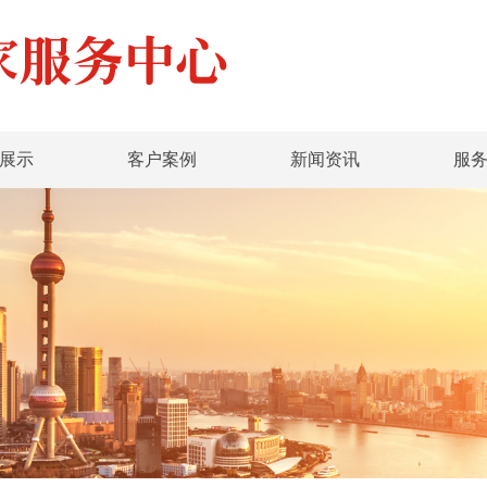
展示
客户案例
新闻资讯
服