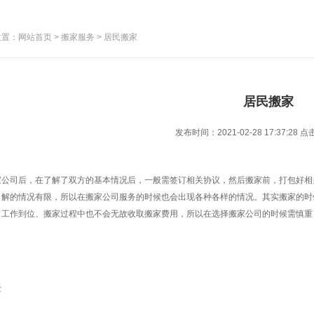
置：网站首页 > 搬家服务 > 居民搬家
居民搬家
发布时间：2021-02-28 17:37:28
点
家公司后，在了解了双方的基本情况后，一般需签订相关协议，然后搬家前，打包好相
了解的情况有限，所以在搬家公司服务的时候也会出现各种各样的情况。其实搬家的时
、工作到位、搬家过程中也不会无故收取搬家费用，所以在选择搬家公司的时候需慎重
迁