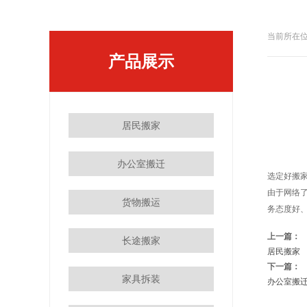
当前所在位
产品展示
居民搬家
办公室搬迁
选定好搬
由于网络
货物搬运
务态度好
上一篇：
长途搬家
居民搬家
下一篇：
家具拆装
办公室搬