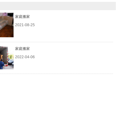
家庭搬家
2021-08-25
家庭搬家
2022-04-06