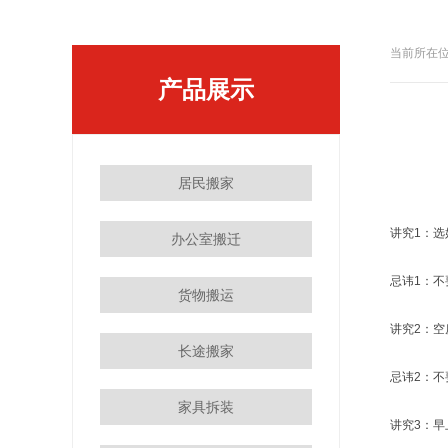
当前所在位
产品展示
居民搬家
讲究1：
办公室搬迁
忌讳1：
货物搬运
讲究2：
长途搬家
忌讳2：
家具拆装
讲究3：